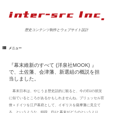
歴史コンテンツ制作とウェブサイト設計
メニュー
『幕末維新のすべて (洋泉社MOOK) 』
で、土佐藩、会津藩、新選組の概説を担
当しました。
幕末日本は、やじうま歴史話的に観ると、今のEUの状況
に似ているところがあるかもしれませんね。ブリュッセル官
僚＋ドイツを江戸幕府として、イギリスを薩摩藩に見立て
る、というような。特段、EUと幕末がどうのというより、