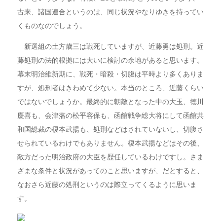
古来、諸国連合というのは、同じ状況やなりゆきを持ってい
くものなのでしょう。
新選組の土方歳三は戦死していますが、近藤勇は処刑。近
藤処刑の法的根拠には大いに検討の余地があると思います。
幕末明治維新期に、戦死・暗殺・切腹は平時より多くありま
すが、処刑者はきわめて少ない。本当のところ、近藤くらい
ではないでしょうか。最終的に朝敵となった中の大玉、徳川
慶喜も、会津藩の松平容保も、函館戦争総大将にして函館共
和国総裁の榎本武揚も、処刑などはされていないし、切腹さ
せられているわけでもありません。榎本武揚などはその後、
敵方だった明治政府の大臣を歴任しているわけですし。さま
ざまな条件と状況があってのこと思いますが、だとすると、
なおさら近藤の処刑というのは際立ってくるように思いま
す。